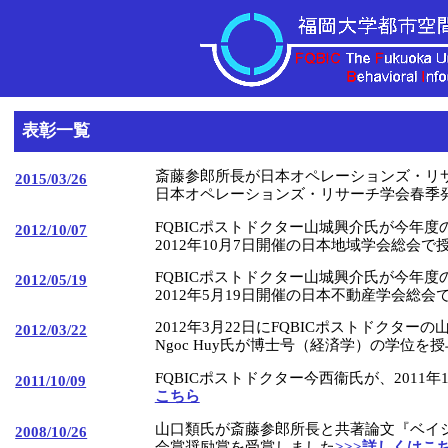
表彰一覧
斎藤参郎所長が日本オペレーションズ・リサ
2015/03/26
日本オペレーションズ・リサーチ学会春季
FQBICポストドクター山城興介氏が今年
2012/10/07
2012年10月7日開催の日本地域学会総会
FQBICポストドクター山城興介氏が今年
2012/05/19
2012年5月19日開催の日本不動産学会総
2012年3月22日にFQBICポストドクタ
2012/03/22
Ngoc Huy氏が博士号（経済学）の学位を
FQBICポストドクター今西衞氏が、201
2011/10/09
こちら
山口類氏が斎藤参郎所長と共著論文『ベイジ
2008/10/26
会賞奨励賞を受賞しました
>>>詳しくはこ