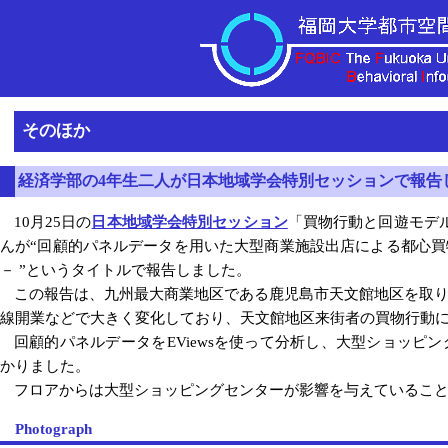
そのほか
経済学部の4年生二人が日本地域学会特別セッションで報告
10月25日の
日本地域学会特別セッション
「買物行動と回遊モデ
んが“回顧的パネルデータを用いた大型商業施設出店による都心
－ ”というタイトルで報告しました。
この報告は、九州最大商業地区である鹿児島市天文館地区を取
線開業などで大きく変化しており、天文館地区来街者の買物行動
回顧的パネルデータをEViewsを使って分析し、大型ショッ
かりました。
フロアからは大型ショッピングセンターが影響を与えているこ
Photograph